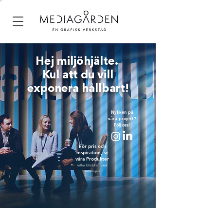
Hej miljöhjälte.
Kul att du vill
exponera hållbart!
Nyfiken på
våra projekt?
Följ oss!
För pris och
inspiration, se
våra Produkter
(eller bläddra i våra
kataloger)