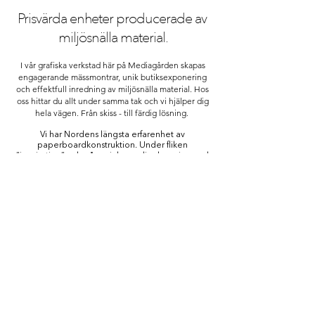
Prisvärda enheter producerade av
miljösnälla material.
I vår grafiska verkstad här på Mediagården skapas
engagerande mässmontrar, unik butiksexponering
och effektfull inredning av miljösnälla material. Hos
oss hittar du allt under samma tak och vi hjälper dig
hela vägen. Från skiss - till färdig lösning.
Vi har Nordens längsta erfarenhet av
paperboardkonstruktion. Under fliken
”inspiration” och på sociala medier kan ni se vad
vi har hittat på genom åren.
info@mediagarden.se
042 311 08 00
Sporthallsvägen 4A, 263 35 Höganäs
Integritetspolicy
Kvalitet & miljö