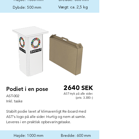
Højde: 1600 mm
Bredde: 600 mm
Vægt: ca. 2,5 kg
Dybde: 500 mm
Podiet i en pose
2640 SEK
AST-tryk på alle sider.
AST-002
(pris: 3.300:-)
Inkl. taske
Stabilt podie lavet af klimavenligt Re-board med
AST's logo på alle sider.
Hurtig og nem at samle.
Leveres i en praktisk
opbevaringstaske.
Højde: 1000 mm
Bredde: 600 mm