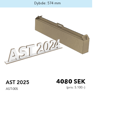
Dybde: 574 mm
AST 2025
4080 SEK
(pris: 5.100:-)
AST-005
inkl. taske
"AST 2025" ligesom hovedscenen og digilog-
udsendelsen.
Inklusive tal for 2 års opdatering.
Leveres i en praktisk
opbevaringstaske.