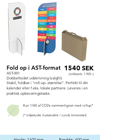
Fold op i AST-format
1540 SEK
AST-001
(ordrepris: 1.925:-)
Dobbeltsidet udskrivning (valgfri)
Stabil, foldbar i "roll-up-
størrelse". Perfekt til din
kalender eller f.eks. lokale partnere. Leveres i en
praktisk
opbevaringstaske.
Kun 1/60 af CO2e sammenlignet med rollup*
(* miljøstudie Sustainalink / Lunds Universitet)