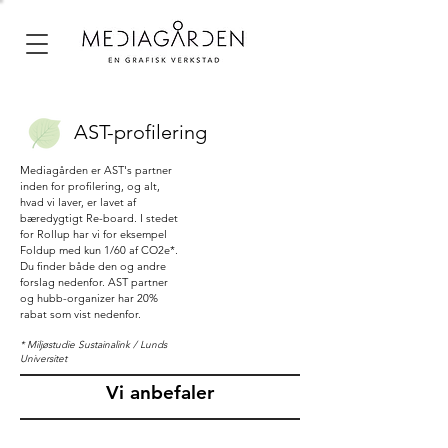
AST-profilering
Mediagården er AST's partner
inden for profilering, og alt,
For bestillinger eller
hvad vi laver, er lavet af
spørgsmål, kontakt
bæredygtigt Re-board. I stedet
mattias@mediagarden.se
for Rollup har vi for eksempel
Skriv venligst.
Foldup med kun 1/60 af CO2e*.
(AST 2026 i emneinfo)
Du finder både den og andre
forslag nedenfor. AST partner
og
hubb-organizer har 20%
rabat som vist nedenfor.
*
Miljøstudie Sustainalink / Lunds
Universitet
Vi anbefaler