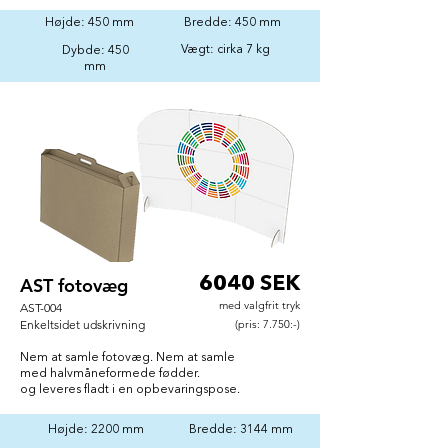
Højde: 450 mm
Bredde: 450 mm
Vægt: cirka 7 kg
Dybde: 450
mm
AST fotovæg
6040 SEK
med valgfrit tryk
AST-004
Enkeltsidet udskrivning
(pris: 7.750:-)
Nem at samle fotovæg. Nem at samle
med halvmåneformede fødder.
og leveres fladt i en opbevaringspose.
Højde: 2200 mm
Bredde: 3144 mm