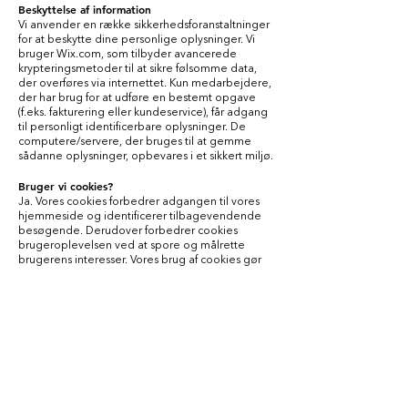
Beskyttelse af information
Vi anvender en række sikkerhedsforanstaltninger
for at beskytte dine personlige oplysninger. Vi
bruger Wix.com, som tilbyder avancerede
krypteringsmetoder til at sikre følsomme data,
der overføres via internettet. Kun medarbejdere,
der har brug for at udføre en bestemt opgave
(f.eks. fakturering eller kundeservice), får adgang
til personligt identificerbare oplysninger. De
computere/servere, der bruges til at gemme
sådanne oplysninger, opbevares i et sikkert miljø.
Bruger vi cookies?
Ja. Vores cookies forbedrer adgangen til vores
hjemmeside og identificerer tilbagevendende
besøgende. Derudover forbedrer cookies
brugeroplevelsen ved at spore og målrette
brugerens interesser. Vores brug af cookies gør
det muligt at se, hvem der besøger vores
hjemmeside, samt deres kontaktoplysninger via
Google Analytics.
Afmeld nyhedsbreve
Vi bruger den e-mailadresse, du giver os, til at
sende information og opdateringer vedrørende
dine ordrer, lejlighedsvise nyhedsbreve,
produktinformation osv. Hvis du ikke længere