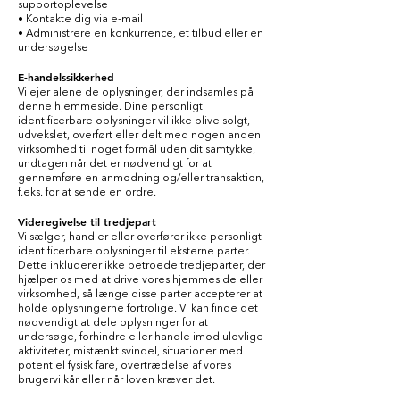
supportoplevelse
• Kontakte dig via e-mail
• Administrere en konkurrence, et tilbud eller en
undersøgelse
E-handelssikkerhed
Vi ejer alene de oplysninger, der indsamles på
denne hjemmeside. Dine personligt
identificerbare oplysninger vil ikke blive solgt,
udvekslet, overført eller delt med nogen anden
virksomhed til noget formål uden dit samtykke,
undtagen når det er nødvendigt for at
gennemføre en anmodning og/eller transaktion,
f.eks. for at sende en ordre.
Videregivelse til tredjepart
Vi sælger, handler eller overfører ikke personligt
identificerbare oplysninger til eksterne parter.
Dette inkluderer ikke betroede tredjeparter, der
hjælper os med at drive vores hjemmeside eller
virksomhed, så længe disse parter accepterer at
holde oplysningerne fortrolige. Vi kan finde det
nødvendigt at dele oplysninger for at
undersøge, forhindre eller handle imod ulovlige
aktiviteter, mistænkt svindel, situationer med
potentiel fysisk fare, overtrædelse af vores
brugervilkår eller når loven kræver det.